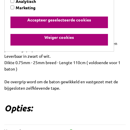
Analytisch
Marketing
Accepteer geselecteerde cookies
Deze overgrip heeft een non-woven onderlaag voor extra
Weiger cookies
demping, met een polyurethaan topcoating en zorgt voor een
perfecte grip op de baton.
Leverbaar in zwart of wit.
Dikte 0.75mm - 25mm breed - Lengte 110cm ( voldoende voor 1
baton )
De overgrip word om de baton gewikkeld en vastgezet met de
bijgesloten zelfklevende tape.
Opties: